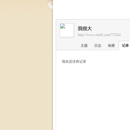
福
我很大
https://www.ourhf.com/?73542
主题
日志
相册
记录
现在还没有记录
家
园