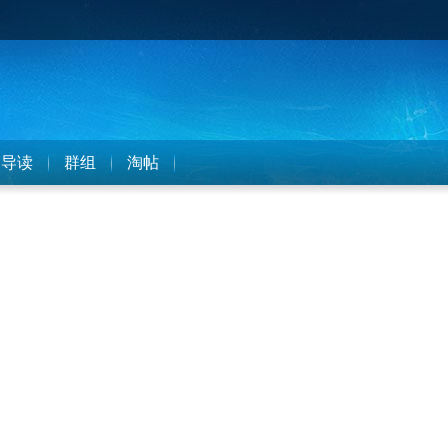
导读
群组
淘帖