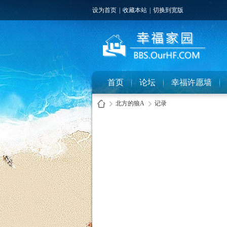
设为首页
|
收藏本站
|
切换到宽版
首页
论坛
幸福许愿墙
北方的狼A
记录
幸
›
›