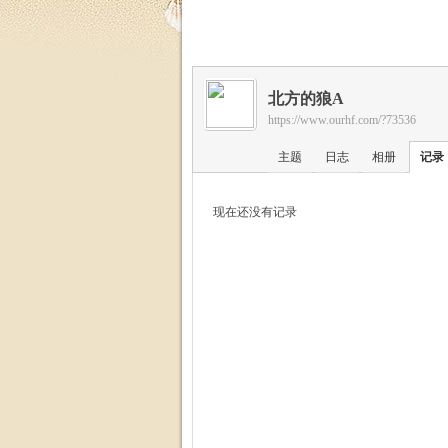
福
北方的狼A
https://www.ourhf.com/?73536
主题
日志
相册
记录
现在还没有记录
家
园