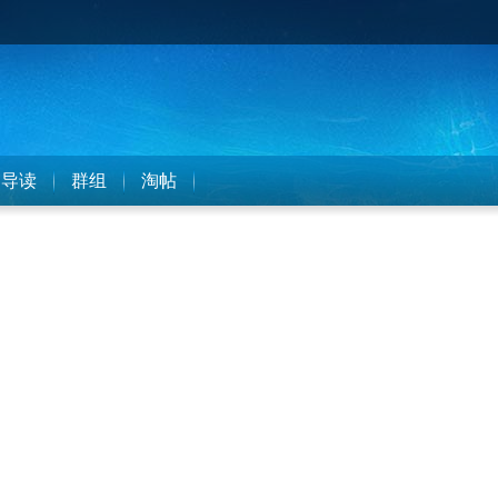
导读
群组
淘帖